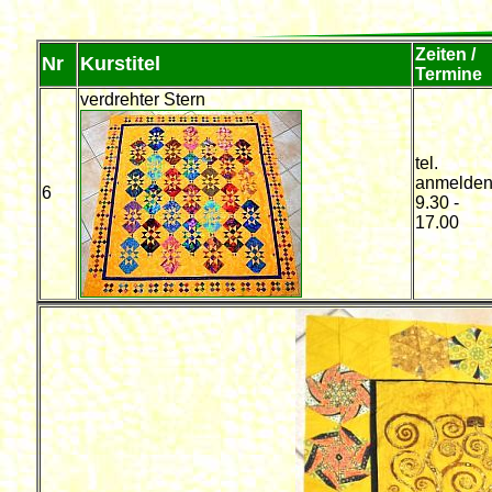
Zeiten /
Nr
Kurstitel
Termine
verdrehter Stern
tel.
anmelde
6
9.30 -
17.00