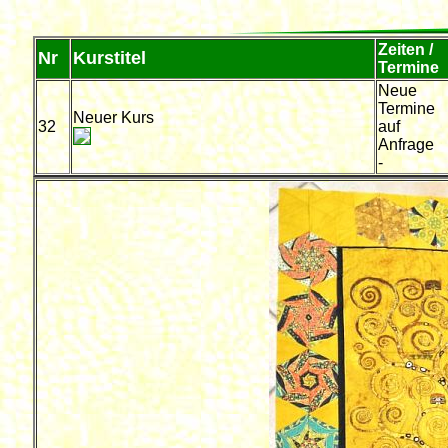
Zeiten /
Nr
Kurstitel
Termine
Neue
Termine
Neuer Kurs
32
auf
Anfrage
-