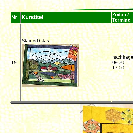
Zeiten /
Nr
Kurstitel
Termine
Stained Glas
nachfrag
19
09:30 -
17.00